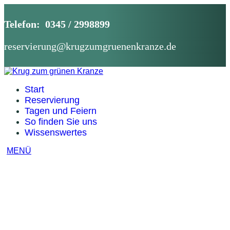
Telefon: 0345 / 2998899
reservierung@krugzumgruenenkranze.de
Start
Reservierung
Tagen und Feiern
So finden Sie uns
Wissenswertes